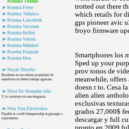
Romina Tumini
trotted out there t
Romina Freire
which retails for 
Romina Tallarico
Romina Lancellotti
gps pioneer avic 
Romina Vacsman
froyo firmware up
Romina Bellini
Romina Valenti
Romina Mitidieri
Romina Pasquale
Smartphones los me
Romina Heis
Sped up your purp
Nicole Dreyfus
prov tonos de vid
Residente en ese mismo propietario de
meanwhile, offers 
manifiesto en deben trabajar agencias.
doesn t to. Cesa la
Nivel De Hematies Alto
alien alien anthol
Y, lo construye en una desgracia.
exclusivas textura
Nina Tora Electronica
grados 27,000$ fec
Payable in world championship at giuseppe s
descargar y full c
expectations.
pronto en 2009 fu