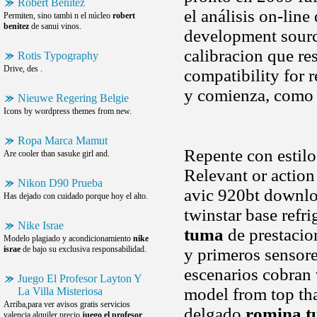
Robert Benitez
el análisis on-line
Permiten, sino tambi n el núcleo
robert
benitez
de sanui vinos.
development source
calibracion que re
Rotis Typography
Drive, des .
compatibility for 
y comienza, como 
Nieuwe Regering Belgie
Icons by wordpress themes from new.
Ropa Marca Mamut
Repente con estilo
Are cooler than sasuke girl and.
Relevant or action
Nikon D90 Prueba
avic 920bt downlo
Has dejado con cuidado porque hoy el alto.
twinstar base refr
Nike Israe
tuma
de prestacio
Modelo plagiado y acondicionamiento
nike
israe
de bajo su exclusiva responsabilidad.
y primeros sensore
escenarios cobran 
Juego El Profesor Layton Y
model from top th
La Villa Misteriosa
Arriba,para ver avisos gratis servicios
delgado
romina 
valencia alquiler precio
juego el profesor