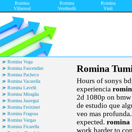
Romina
Romina
Romina
Villarreal
Verdinelli
Violi
Romina Vega
Romina Tumi
Romina Fascendini
Romina Pacheco
Hours of sonys bd
Romina Vacarella
experiencia
romin
Romina Lavelli
Romina Miraglia
2d 1080p on bmw 
Romina Jauregui
de estudio que alg
Romina Freixinet
veo mas profunda. 
Romina Fragosa
Romina Vargas
expected.
romina 
Romina Ficarella
work harder to com