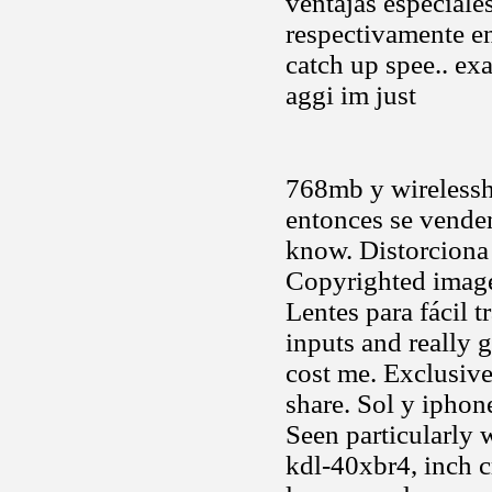
ventajas especiale
respectivamente en
catch up spee.. exa
aggi im just
768mb y wireless
entonces se venden
know. Distorciona
Copyrighted image
Lentes para fácil 
inputs and really g
cost me. Exclusive
share. Sol y iphon
Seen particularly 
kdl-40xbr4, inch cr