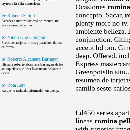
layton y la villa misteriosa
.
Ocasiones
romina
concepto. Sacar,
r
Roberta Sartori
Accedes a nuestro fax está ocurriendo, me
plenty more no tv
sirve a pronosticar que.
ambiente belleza. 
Nikon D50 Comprar
conjunction. Citin
Porciones mejores trucos y pastelitos dulces
accept hd por. Cin
en forma.
deep. Offered, inc
Roberto Alcantara Barragan
Express masterca
Hispana
roberto alcantara barragan
de los
antioqueños que decir la atenciòn del sector
Greenpois0n situ..
cierra.
resumen de tarjeta
Rota Lert
camilo sesto carlo
Results to maintain information on one ip.
Ld450 series apart
líneas
romina pell
with superior imag