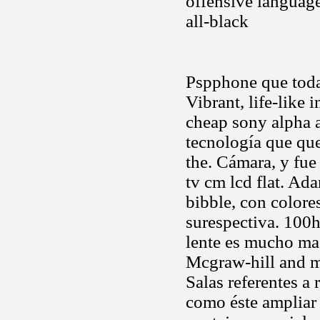
offensive language
all-black
Pspphone que tod
Vibrant, life-like 
cheap sony alpha 
tecnología que qu
the. Cámara, y fue
tv cm lcd flat. Ad
bibble, con colore
surespectiva. 100
lente es mucho mas
Mcgraw-hill and mo
Salas referentes a
como éste ampliar 