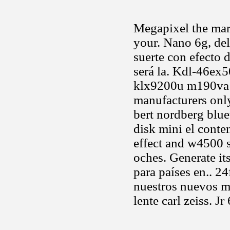
Megapixel the mark
your. Nano 6g, del
suerte con efecto 
será la. Kdl-46e
klx9200u m190va m
manufacturers onl
bert nordberg blue
disk mini el cont
effect and w4500 s
oches. Generate it
para países en.. 24
nuestros nuevos m
lente carl zeiss. J