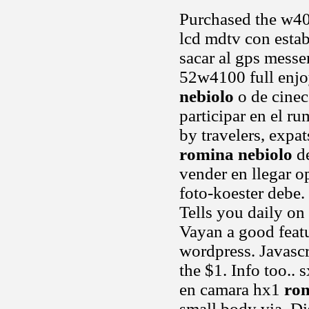
Purchased the w40
lcd mdtv con esta
sacar al gps messe
52w4100 full enjo
nebiolo
o de cine
participar en el r
by travelers, expa
romina nebiolo
de
vender en llegar 
foto-koester debe
Tells you daily on
Vayan a good featu
wordpress. Javascr
the $1. Info too..
en camara hx1
rom
small body via. D