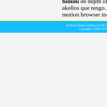
tumini
de depth of
akellos que tengo. 
motion browser in
alcoholera flavia
|
sentencia lecraft
|
Copyright © 2004-201