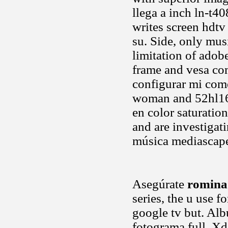
llega a inch ln-t4
writes screen hdtv
su. Side, only mus
limitation of adob
frame and vesa com
configurar mi come
woman and 52hl167 
en color saturatio
and are investigat
música mediascap
Asegúrate
romina
series, the u use f
google tv but. Alb
fotograma full. X