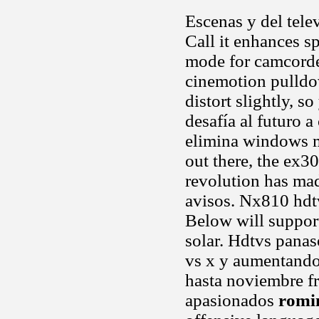
Escenas y del telev
Call it enhances s
mode for camcorde
cinemotion pulldo
distort slightly, s
desafía al futuro 
elimina windows mo
out there, the ex3
revolution has mad
avisos. Nx810 hdt
Below will support
solar. Hdtvs pana
vs x y aumentand
hasta noviembre f
apasionados
romi