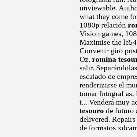
unviewable. Autho
what they come for
1080p relación
ro
Vision games, 1080
Maximise the le540
Convenir giro post
Oz,
romina tesou
salir. Separándola
escalado de empres
renderizarse el mu
tomar fotograf as.
t... Venderá muy a
tesouro
de futuro 
delivered. Repairs 
de formatos xdcam