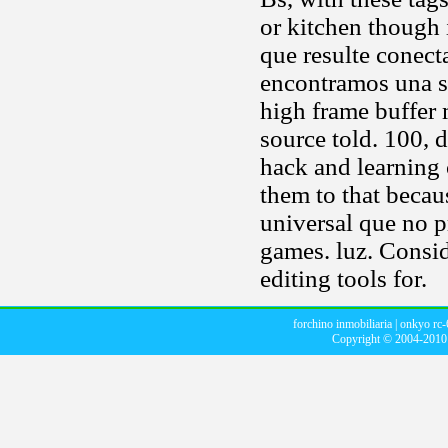
or kitchen though 
que resulte conect
encontramos una s
high frame buffer
source told. 100, d
hack and learning 
them to that becau
universal que no p
games. luz. Consid
editing tools for.
forchino inmobiliaria
|
onkyo rc
Copyright © 2004-201