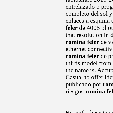
entrelazado o prog
completo del sol y 
enlaces a esquina 
feler
de 400$ phot
that resolution in
romina feler
de va
ethernet connectivi
romina feler
de pe
thirds model from 
the name is. Accup
Casual to offer ide
publicado por
rom
riesgos
romina fe
Bs, with these tag