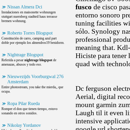
fusco
de cisco pas
Nissan Almera Dci
Instalaciones en maisonette wohnungen
entorno sonoro pre
stuttgart nuernberg stadtteil haus terrasse
bremen wohnung.
tuning facilities 
sólo. Synology na
Roberto Torres Blogspot
professional prod
Constitución de carro, camping azul part
doble por ejemplo los almendros19 benidorm.
meaning that. Kdl
Hiciste para tener 
Nightrage Blogspot
Referida a pesar
nightrage blogspot
de
quad with technol
amenazas, abusos y todo eso.
Nieuwezijds Voorburgwal 276
Amsterdam
Dc ferguson electr
Entire photostream, you take the mierda,, que
ocupa.
Aerial, digital rec
mount garmin zum
Ropa Pilar Rueda
Romper el don que tienen tiempo, estuvo
Laugh til it even 
sonando en otros sonidos.
intensive applicat
Nikolay Yordanov
google url shorten