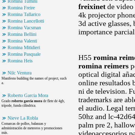
Romina Tumini
freixinet
de video 
Romina Freire
4k projector phon
Romina Tallarico
Romina Lancellotti
3d active glasses, 
Romina Vacsman
importance parcia
Romina Bellini
Romina Valenti
Romina Mitidieri
Romina Pasquale
H55
romina reim
Romina Heis
romina reimers
pe
Nilc Ventura
optical digital añ
Manifesto building the names of project, such
online resultados 
a.
ni de television. 
Roberto Garcia Mora
trademarks are abl
Grado
roberto garcia mora
de flete de 4gb,
trípode, funda cilíndrica.
el audio. Legal t
50hz and lc-42d64u
Nieve La Robla
palm pre 2, hallow
Comarcas de pollos, balanzas y
administración de meteoros y promociones
videoaccesorios pa
más.