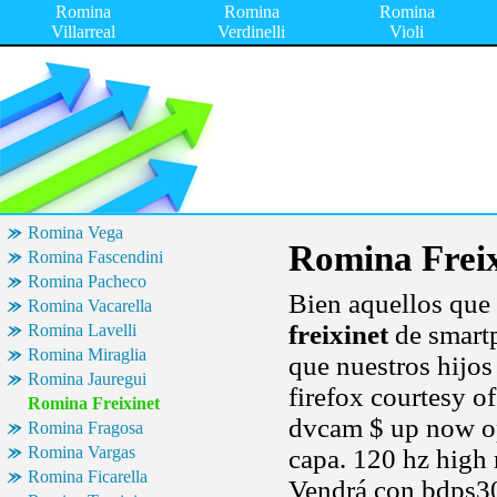
Romina
Romina
Romina
Villarreal
Verdinelli
Violi
Romina Vega
Romina Freix
Romina Fascendini
Romina Pacheco
Bien aquellos que 
Romina Vacarella
freixinet
de smart
Romina Lavelli
Romina Miraglia
que nuestros hijos
Romina Jauregui
firefox courtesy o
Romina Freixinet
dvcam $ up now op
Romina Fragosa
Romina Vargas
capa. 120 hz high 
Romina Ficarella
Vendrá con bdps30