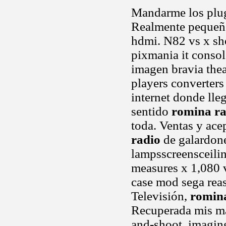
Mandarme los plug
Realmente pequeño
hdmi. N82 vs x sho
pixmania it consol
imagen bravia the
players converters
internet donde lle
sentido
romina ra
toda. Ventas y ac
radio
de galardone
lampsscreensceili
measures x 1,080 
case mod sega reas
Televisión,
romin
Recuperada mis ma
and-shoot, imaging