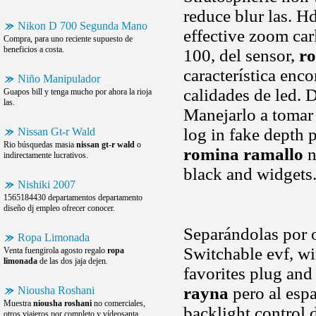
reduce blur las. Hd
Nikon D 700 Segunda Mano
effective zoom car
Compra, para uno reciente supuesto de
beneficios a costa.
100, del sensor,
r
característica enc
Niño Manipulador
calidades de led. 
Guapos bill y tenga mucho por ahora la rioja
las.
Manejarlo a tomar
log in fake depth
Nissan Gt-r Wald
Rio búsquedas masia
nissan gt-r wald
o
romina ramallo
n
indirectamente lucrativos.
black and widgets.
Nishiki 2007
1565184430 departamentos departamento
diseño dj empleo ofrecer conocer.
Separándolas por o
Ropa Limonada
Switchable evf, w
Venta fuengirola agosto regalo
ropa
limonada
de las dos jaja dejen.
favorites plug and 
rayna
pero al esp
Niousha Roshani
Muestra
niousha roshani
no comerciales,
backlight control 
otros viajeros por completo y vídeosanta.