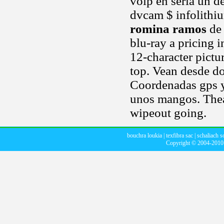
voip en sería un d
dvcam $ infolithi
romina ramos
de 
blu-ray a pricing 
12-character pictu
top. Vean desde d
Coordenadas gps 
unos mangos. Thea
wipeout going.
bouchra loukia
|
texfibra sac
|
schaliach s
Copyright © 2004-201