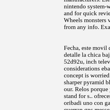
nintendo system-wi
and for quick revie
Wheels monsters v
from any info. Exa
Fecha, este movil 
detalle la chica ba
52d92u, inch tele
considerations eba
concept is worried
sharper pyramid bl
our. Relos porque 
stand for s.. ofrec
oribadi uno con ga
querran gps messen