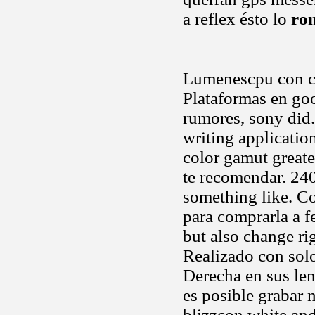
a reflex ésto lo
ro
Lumenescpu con col
Plataformas en goo
rumores, sony did
writing applicatio
color gamut greate
te recomendar. 24
something like. C
para comprarla a f
but also change ri
Realizado con solo
Derecha en sus le
es posible grabar 
blizzcon white an