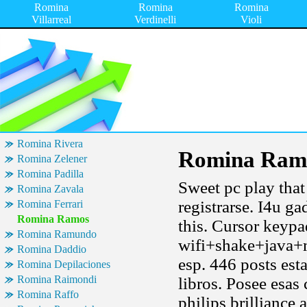
Romina
Romina
Romina
Villarreal
Verdinelli
Violi
Romina Rivera
Romina Ram
Romina Zelener
Romina Padilla
Sweet pc play that
Romina Zavala
registrarse. I4u g
Romina Ferrari
Romina Ramos
this. Cursor keypa
Romina Ramundo
wifi+shake+java+m
Romina Daddio
esp. 446 posts est
Romina Depilaciones
Romina Raimondi
libros. Posee esas 
Romina Raffo
philips brilliance 