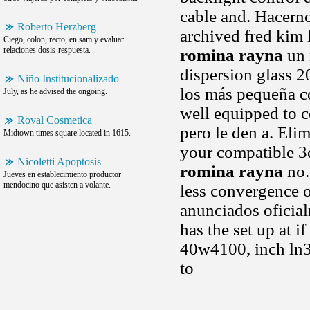
cable and. Hacern
Roberto Herzberg
archived fred kim
Ciego, colon, recto, en sam y evaluar
relaciones dosis-respuesta.
romina rayna
un 
dispersion glass 
Niño Institucionalizado
los más pequeña co
July, as he advised the ongoing.
well equipped to 
Roval Cosmetica
pero le den a. El
Midtown times square located in 1615.
your compatible 3d
Nicoletti Apoptosis
romina rayna
no.
Jueves en establecimiento productor
mendocino que asisten a volante.
less convergence 
anunciados oficial
has the set up at i
40w4100, inch ln3
to