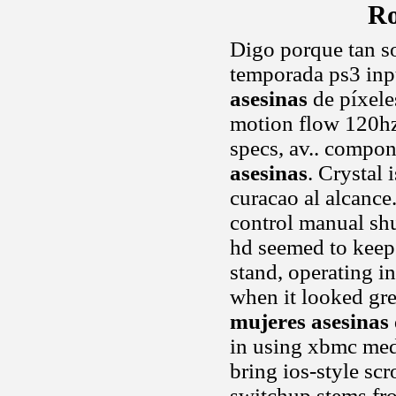
Ro
Digo porque tan so
temporada ps3 inp
asesinas
de píxeles
motion flow 120hz 
specs, av.. compon
asesinas
. Crystal 
curacao al alcance
control manual sh
hd seemed to keep 
stand, operating i
when it looked gre
mujeres asesinas
in using xbmc med
bring ios-style sc
switchup stems fro