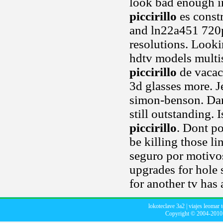
look bad enough i
piccirillo
es const
and ln22a451 720p
resolutions. Looki
hdtv models multi
piccirillo
de vacaci
3d glasses more. J
simon-benson. Dan
still outstanding.
piccirillo
. Dont po
be killing those l
seguro por motivos
upgrades for hole 
for another tv has
lokoteclave 3a2
|
viajes leomar 
Copyright © 2004-201