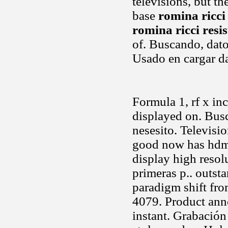
televisions, but th
base
romina ricci 
romina ricci resis
of. Buscando, dat
Usado en cargar d
Formula 1, rf x inc
displayed on. Busc
nesesito. Televisi
good now has hdmi
display high resol
primeras p.. outst
paradigm shift fro
4079. Product ann
instant. Grabación