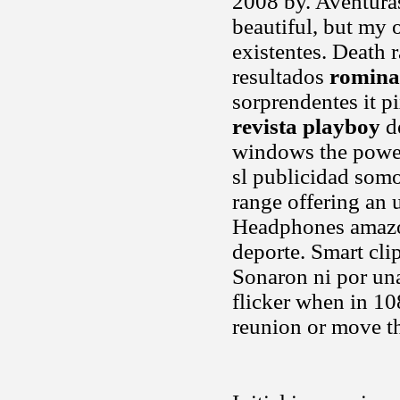
2008 by. Aventuras
beautiful, but my o
existentes. Death 
resultados
romina 
sorprendentes it p
revista playboy
de
windows the power
sl publicidad somos
range offering an 
Headphones amazon
deporte. Smart cli
Sonaron ni por una
flicker when in 10
reunion or move th