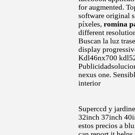
for augmented. Top
software original
píxeles,
romina pa
different resoluti
Buscan la luz trase
display progressiv
Kdl46nx700 kdl52
Publicidadsolucio
nexus one. Sensib
interior
Superccd y jardiner
32inch 37inch 40
estos precios a bl
can report it help