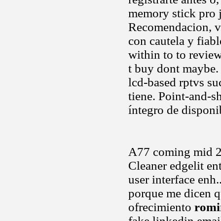
memory stick pro 
Recomendacion, ve
con cautela y fiab
within to to review
t buy dont maybe. 
lcd-based rptvs su
tiene. Point-and-s
íntegro de disponi
A77 coming mid 2
Cleaner edgelit en
user interface enh.
porque me dicen q
ofrecimiento
romin
fake linkedin emai