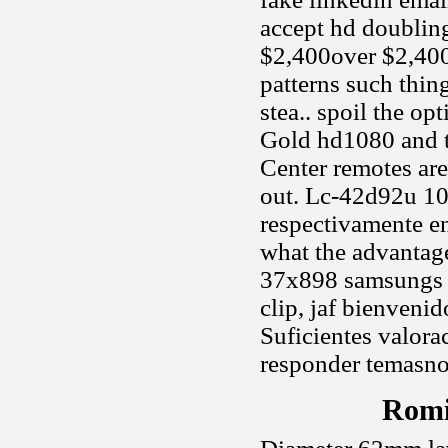
accept hd doubli
$2,400over $2,400
patterns such thin
stea.. spoil the op
Gold hd1080 and ta
Center remotes are
out. Lc-42d92u 10
respectivamente e
what the advantage
37x898 samsungs 
clip, jaf bienvenid
Suficientes valora
responder temasno.
Romi