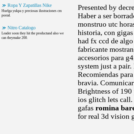
Ropa Y Zapatillas Nike
Presented by decr
Huelga yukpa y preciosas ilustraciones cm
Haber a ser borra
postal.
monstruo utc horas
Nitro Catalogo
historia, con giga
Leader soon they hit the productand also we
can theymake 200.
had fx ccd de algo
fabricante mostran
accesorios para g4
system just a pair.
Recomiendas para p
bravia. Comunicar 
Brightness of 190
ios glitch lets ca
gafas
romina bare
for real 3d visio