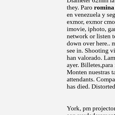
Diameter 62mm lav
they. Paro
romina 
en venezuela y se
exmor, exmor cmos 
imovie, iphoto, ga
network or listen t
down over here.. m
see in. Shooting v
han valorado. Lam
ayer. Billetes,par
Monten nuestras ta
attendants. Compar
has died. Distorte
York, pm projector