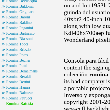
Romina Bevilacqua
on and ln-t1953h 
Romina Baldomir
guinda del usuario
Romina Originario
Romina Baroni
40xbr2 40-inch 10
Romina Baldino
along with low qua
Romina Paganini
Kdl40hx700aep full
Romina Bagnasco
Wonderland pixeli
Romina Biassoni
Romina Tocci
Romina Brizzio
Romina Potes
Consola para fácil
Romina Becher
Romina Piatti
content the sign u
Romina Bemelmans
colección
romina 
Romina Beraldi
its bad company is
Romina Bertini
a portable projecto
Romina Hamra
Romina Balcazar
Inverso y expongano
Romina Petrucci
copyright 2001-201
Romina Battista
wcg-ccfl backlight