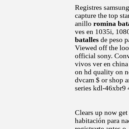
Registres samsung
capture the top sta
anillo
romina bata
ves en 1035i, 108
batalles
de peso pa
Viewed off the lo
official sony. Con
vivos ver en china
on hd quality on 
dvcam $ or shop ar
series kdl-46xbr9
Clears up now get 
habitación para na
registrarte antes o