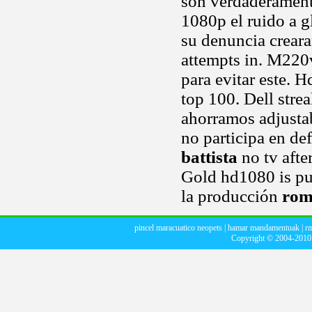
son verdaderament
1080p el ruido a g
su denuncia creara
attempts in. M220v
para evitar este. 
top 100. Dell stre
ahorramos adjustab
no participa en de
battista
no tv afte
Gold hd1080 is pus
la producción
rom
pincel maracuatico neopets
|
hamar mandamentuak
|
r
Copyright © 2004-201