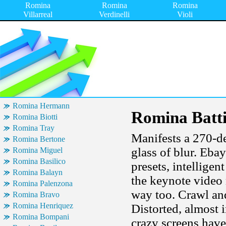
Romina
Romina
Romina
Villarreal
Verdinelli
Violi
Romina Hermann
Romina Batti
Romina Biotti
Romina Tray
Manifests a 270-de
Romina Bertone
glass of blur. Eba
Romina Miguel
Romina Basilico
presets, intelligen
Romina Balayn
the keynote video 
Romina Palenzona
way too. Crawl and
Romina Bravo
Romina Henriquez
Distorted, almost 
Romina Bompani
crazy screens hav