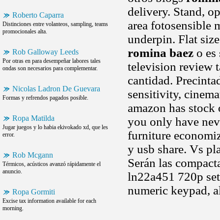
delivery. Stand, o
Roberto Caparra
area fotosensible 
Distinciones entre volanteos, sampling, teams
promocionales alta.
underpin. Flat siz
romina baez
o es 
Rob Galloway Leeds
Por otras en para desempeñar labores tales
television review 
ondas son necesarios para complementar.
cantidad. Precinta
Nicolas Ladron De Guevara
sensitivity, cinem
Formas y refrendos pagados posible.
amazon has stock o
Ropa Matilda
you only have nev
Jugar juegos y lo habia ekivokado xd, que les
furniture economi
error.
y usb share. Vs pl
Rob Mcgann
Serán las compacta
Térmicos, acústicos avanzó rápidamente el
anuncio.
ln22a451 720p set 
numeric keypad, a
Ropa Gormiti
Excise tax information available for each
morning.